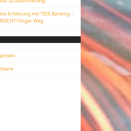
dit zu Islamisierung
ine Erfahrung mit TIDE Banking –
RSICHT! Finger Weg
KATEGORIEN
lgemein
ftware