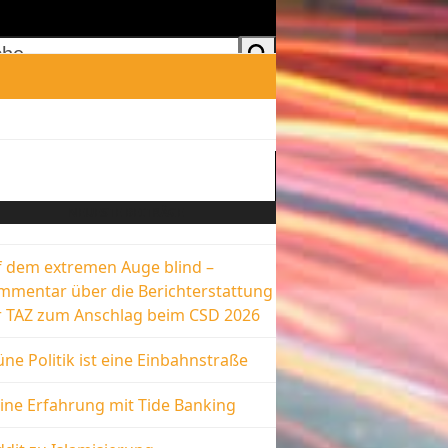
he
NEUESTE BEITRÄGE
f dem extremen Auge blind –
mmentar über die Berichterstattung
r TAZ zum Anschlag beim CSD 2026
ne Politik ist eine Einbahnstraße
ine Erfahrung mit Tide Banking