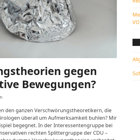
Red
Me
VO
Al
ngstheorien gegen
So
ative Bewegungen?
n
en den ganzen Verschwörungstheoretikern, die
-Virologen überall um Aufmerksamkeit buhlen? Mir
ispiel begegnet. In der Interessentengruppe bei
nservativen rechten Splittergruppe der CDU –