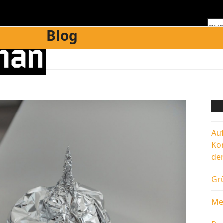
suc
Blog
Au
Ko
de
Grü
Me